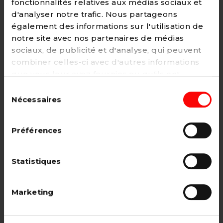
fonctionnalités relatives aux médias sociaux et
d'analyser notre trafic. Nous partageons
également des informations sur l'utilisation de
notre site avec nos partenaires de médias
Adhésion
sociaux, de publicité et d'analyse, qui peuvent
2€ - Paiement mensuel
combiner celles-ci avec d'autres informations
que vous leur avez fournies ou qu'ils ont
CHOISIR →
collectées lors de votre utilisation de leurs
Sélection
services. Vous pouvez à tout moment modifier
Nécessaires
du
ou retirer votre consentement à notre
politique
consentement
de cookies
sur notre site internet.
Adhésion étudiant, pensionné, en
Préférences
recherche d'emploi.
12€ - Paiement annuel
Statistiques
CHOISIR →
Marketing