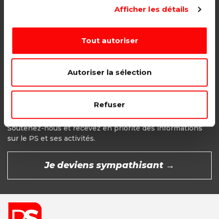
Adhésion étudiant, pensionné, en
Afficher les détails
recherche d'emploi.
1€ - Paiement mensuel
Tout autoriser
CHOISIR →
Autoriser la sélection
Refuser
Devenir Sympathisant
Soutenez-nous et recevez en priorité des informations
sur le PS et ses activités.
Je deviens sympathisant →