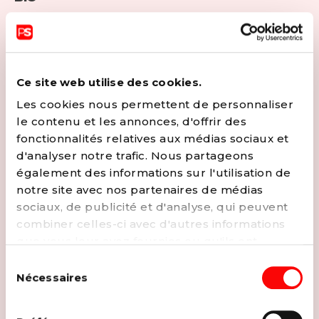
Françoise a un parcours politique atypique. De cheffe de
protocole, elle a gravi les échelons du pouvoir
communal en tant qu'échevine durant 15 ans. Première
femme Bourgmestre de Charleroi faisant fonction
Ce site web utilise des cookies.
durant 3 ans, c'est une habituée des "premières" :
Les cookies nous permettent de personnaliser
première présidente du Palais des Beaux-Arts, de Tibi,
le contenu et les annonces, d'offrir des
du Crematorium... Sa détermination est sans limite et sa
fonctionnalités relatives aux médias sociaux et
motivation reste intacte pour défendre les valeurs du
d'analyser notre trafic. Nous partageons
Parti.
également des informations sur l'utilisation de
CONTACTER
notre site avec nos partenaires de médias
sociaux, de publicité et d'analyse, qui peuvent
EMAIL
APPELER
combiner celles-ci avec d'autres informations
que vous leur avez fournies ou qu'ils ont
collectées lors de votre utilisation de leurs
Sélection
services. Vous pouvez à tout moment modifier
Nécessaires
du
ou retirer votre consentement à notre
politique
consentement
de cookies
sur notre site internet.