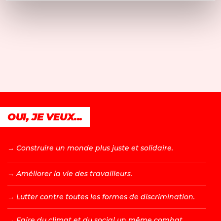
OUI, JE VEUX...
→ C
onstruire un monde plus juste et solidaire.
→ A
méliorer la vie des travailleurs.
→ L
utter contre toutes les formes de discrimination.
→ F
aire du climat et du social un même combat.