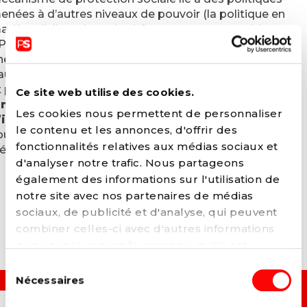
enées à d’autres niveaux de pouvoir (la politique en
atière d’allocations de chômage notamment), les
PAS doivent les financer partiellement, créant ainsi
ne charge importante pour les communes
aupérisées et une inégalité entre communes aisées
t plus pauvres. Le PS propose dès lors de
ramener
Ce site web utilise des cookies.
’intégralité du financement du revenu
Les cookies nous permettent de personnaliser
’intégration sociale (RIS) au niveau fédéral
pour
le contenu et les annonces, d'offrir des
oulager les finances communales et mettre fin aux
fonctionnalités relatives aux médias sociaux et
négalités entre communes.
d'analyser notre trafic. Nous partageons
également des informations sur l'utilisation de
notre site avec nos partenaires de médias
sociaux, de publicité et d'analyse, qui peuvent
combiner celles-ci avec d'autres informations
que vous leur avez fournies ou qu'ils ont
collectées lors de votre utilisation de leurs
Sélection
services. Vous pouvez à tout moment modifier
Nécessaires
du
ou retirer votre consentement à notre
politique
consentement
OUI, JE VEUX...