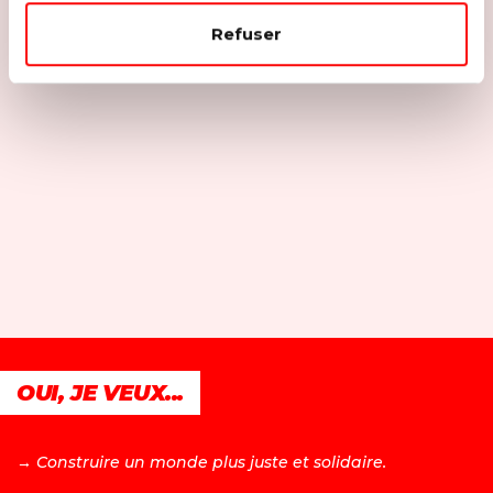
Refuser
OUI, JE VEUX...
→ C
onstruire un monde plus juste et solidaire.