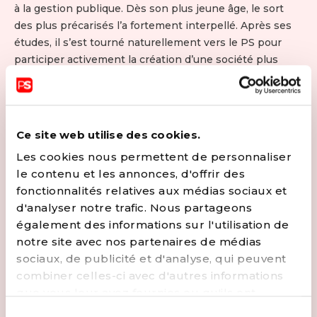
à la gestion publique. Dès son plus jeune âge, le sort
des plus précarisés l’a fortement interpellé. Après ses
études, il s’est tourné naturellement vers le PS pour
participer activement la création d’une société plus
juste et plus solidaire. Il est actuellement chef de
Cabinet du Président du Parlement de Wallonie. En
parallèle, il s’est toujours investi dans sa commune de
Malmedy, le niveau le plus proche du citoyen, pour
Ce site web utilise des cookies.
lutter contre les inégalités sociales et accompagner le
Les cookies nous permettent de personnaliser
développement de sa commune. A la suite des
le contenu et les annonces, d'offrir des
élections d’octobre 2018, il a été désigné Echevin et
fonctionnalités relatives aux médias sociaux et
participe également à la gestion de l’hôpital (CHRAM).
d'analyser notre trafic. Nous partageons
Pour se détendre, il apprécie la lecture et la musique, de
également des informations sur l'utilisation de
préférence pop-rock. Il entretient sa forme en
notre site avec nos partenaires de médias
parcourant sa belle région en VTT ou tout simplement à
sociaux, de publicité et d'analyse, qui peuvent
l’occasion de randonnées en famille.
combiner celles-ci avec d'autres informations
CONTACTER
que vous leur avez fournies ou qu'ils ont
collectées lors de votre utilisation de leurs
Sélection