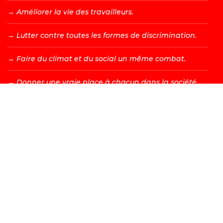
→ A
méliorer la vie des travailleurs.
→ L
utter contre toutes les formes de discrimination.
→ F
aire du climat et du social un même combat.
→ D
onner une vraie place à chacun dans la société.
DEVENIR MEMBRE →
Les valeurs d’égalité, de fraternité, de solidarité, de justice
et de liberté sont à l’origine de tous les combats menés
par le PS. Bien sûr, nous adaptons ceux-ci à la société