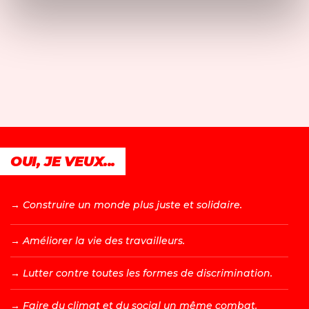
OUI, JE VEUX...
→ C
onstruire un monde plus juste et solidaire.
→ A
méliorer la vie des travailleurs.
→ L
utter contre toutes les formes de discrimination.
→ F
aire du climat et du social un même combat.