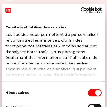
Médecin généraliste, Dominique se bat en particulier
pour l’accessibilité aux soins de première ligne.
Défenseur de pouvoirs locaux plus proches, accessibles
et autonomes
Ce site web utilise des cookies.
CONTACTER
Les cookies nous permettent de personnaliser
le contenu et les annonces, d'offrir des
fonctionnalités relatives aux médias sociaux et
d'analyser notre trafic. Nous partageons
également des informations sur l'utilisation de
notre site avec nos partenaires de médias
sociaux, de publicité et d'analyse, qui peuvent
combiner celles-ci avec d'autres informations
que vous leur avez fournies ou qu'ils ont
collectées lors de votre utilisation de leurs
Sélection
services. Vous pouvez à tout moment modifier
Nécessaires
du
ou retirer votre consentement à notre
politique
consentement
de cookies
sur notre site internet.