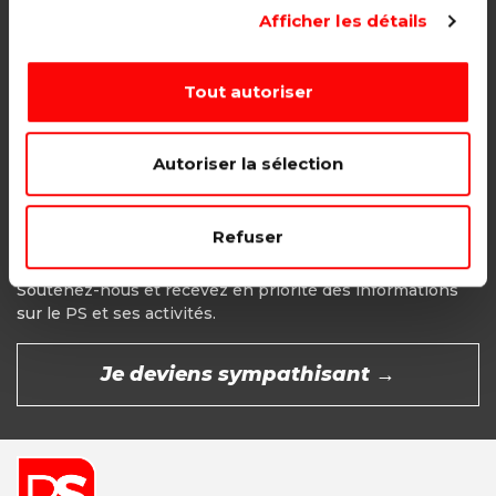
Adhésion étudiant, pensionné, en
Afficher les détails
recherche d'emploi.
1€ - Paiement mensuel
Tout autoriser
CHOISIR →
Autoriser la sélection
Refuser
Devenir Sympathisant
Soutenez-nous et recevez en priorité des informations
sur le PS et ses activités.
Je deviens sympathisant →