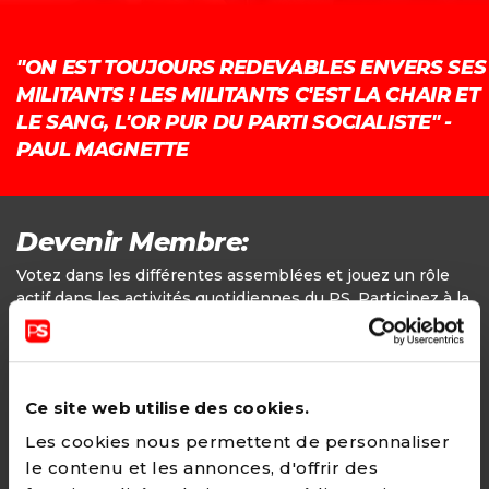
"ON EST TOUJOURS REDEVABLES ENVERS SES
MILITANTS ! LES MILITANTS C'EST LA CHAIR ET
LE SANG, L'OR PUR DU PARTI SOCIALISTE" -
PAUL MAGNETTE
Devenir Membre:
Votez dans les différentes assemblées et jouez un rôle
actif dans les activités quotidiennes du PS. Participez à la
définition des positions politiques.
Adhésion
Ce site web utilise des cookies.
24€ - Paiement annuel
Les cookies nous permettent de personnaliser
le contenu et les annonces, d'offrir des
CHOISIR →