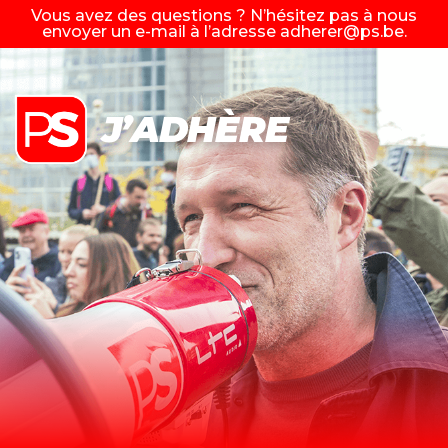
Vous avez des questions ? N’hésitez pas à nous
envoyer un e-mail à l’adresse
adherer@ps.be
.
J’ADHÈRE