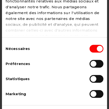
fonctionnalités relatives aux médias sociaux et
d'analyser notre trafic. Nous partageons
également des informations sur l'utilisation de
notre site avec nos partenaires de médias
Adhésion
sociaux, de publicité et d'analyse, qui peuvent
2€ - Paiement mensuel
combiner celles-ci avec d'autres informations
que vous leur avez fournies ou qu'ils ont
CHOISIR →
collectées lors de votre utilisation de leurs
Sélection
services. Vous pouvez à tout moment modifier
Nécessaires
du
ou retirer votre consentement à notre
politique
consentement
de cookies
sur notre site internet.
Adhésion étudiant, pensionné, en
Préférences
recherche d'emploi.
12€ - Paiement annuel
Statistiques
CHOISIR →
Marketing