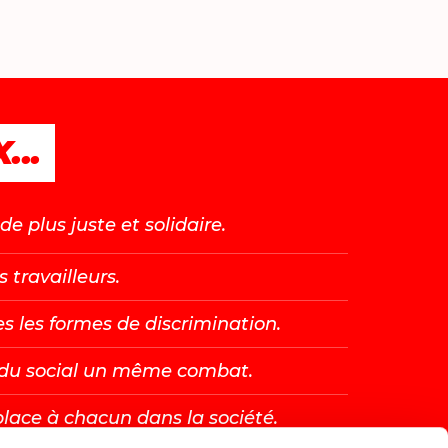
...
e plus juste et solidaire.
s travailleurs.
es les formes de discrimination.
t du social un même combat.
place à chacun dans la société.