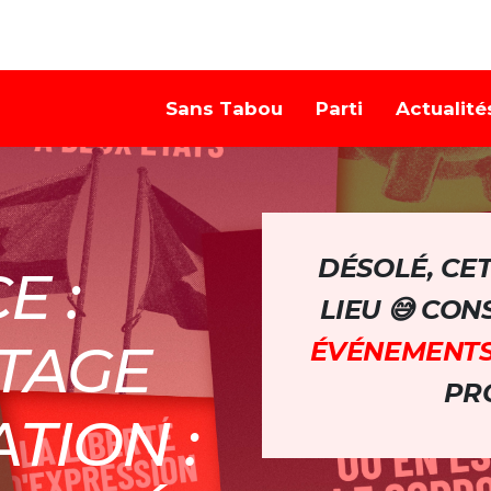
Sans Tabou
Parti
Actualité
DÉSOLÉ, CE
E :
LIEU 😅 CO
ITAGE
ÉVÉNEMENT
PRO
TION :