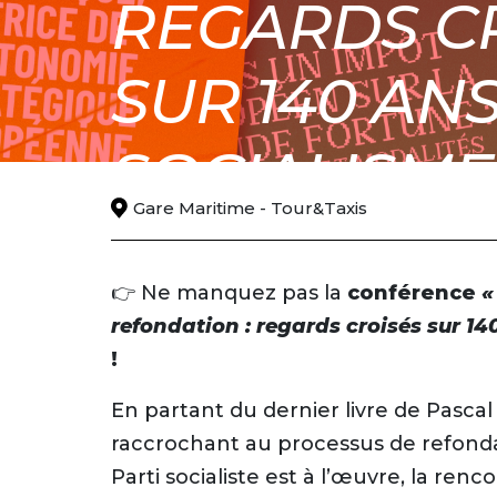
REGARDS C
SUR 140 AN
SOCIALISME 
Gare Maritime - Tour&Taxis
MARS
Vendredi 27 mars 2026
18:0
27
👉 Ne manquez pas la
conférence
«
refondation : regards croisés sur 14
!
En partant du dernier livre de Pascal
raccrochant au processus de refonda
Parti socialiste est à l’œuvre, la ren