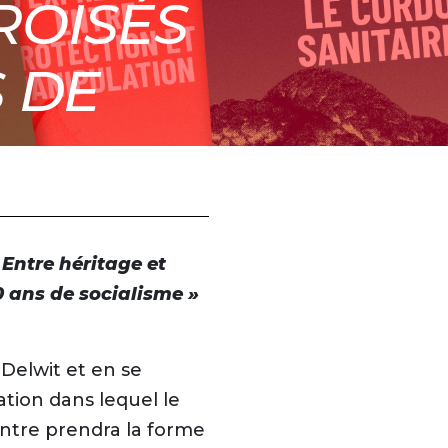
ROISÉS
S DE
».
0
 Entre héritage et
0 ans de socialisme »
 Delwit et en se
tion dans lequel le
contre prendra la forme