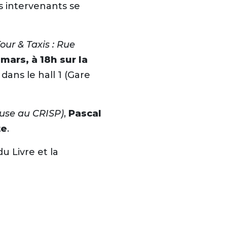
s intervenants se
Tour & Taxis : Rue
mars, à 18h sur la
 dans le hall 1 (Gare
+
-
use au CRISP)
,
Pascal
te
.
u Livre et la