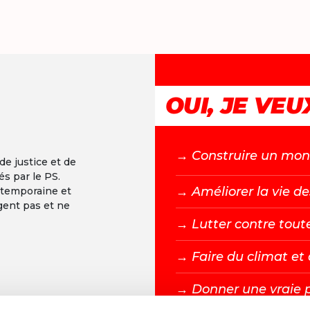
OUI, JE VEUX
→ C
onstruire un mond
 de justice et de
és par le PS.
→ A
méliorer la vie de
ntemporaine et
gent pas et ne
→ L
utter contre tout
→ F
aire du climat e
→ D
onner une vraie 