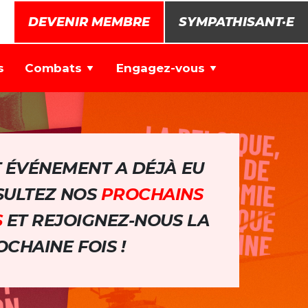
DEVENIR MEMBRE
SYMPATHISANT·E
s
Combats
Engagez-vous
T ÉVÉNEMENT A DÉJÀ EU
NSULTEZ NOS
PROCHAINS
S
ET REJOIGNEZ-NOUS LA
CHAINE FOIS !