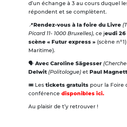
d’un échange à 3 au cours duquel le
répondent et se complètent.
📍
Rendez-vous à la foire du Livre
(
Picard 11- 1000 Bruxelles)
, ce j
eudi 26 
scène « Futur express »
(scène n°1)
Maritime).
Font size
🗣️
Avec Caroline Sägesser
(Cherche
Delwit
(Politologue)
et
Paul Magnet
🎟️ Les
tickets gratuits
pour la Foire d
conférence
disponibles ici.
Au plaisir de t’y retrouver !