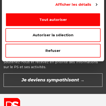
Adhésion étudiant, pensionné, en
Afficher les détails
recherche d'emploi.
1€ - Paiement mensuel
Tout autoriser
CHOISIR →
Autoriser la sélection
Refuser
Devenir Sympathisant
Soutenez-nous et recevez en priorité des informations
sur le PS et ses activités.
Je deviens sympathisant →