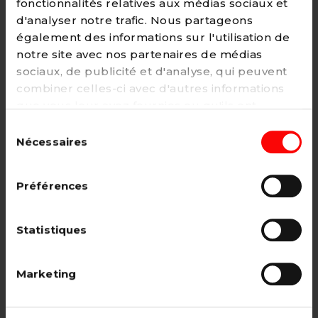
fonctionnalités relatives aux médias sociaux et
d'analyser notre trafic. Nous partageons
également des informations sur l'utilisation de
notre site avec nos partenaires de médias
Adhésion
sociaux, de publicité et d'analyse, qui peuvent
2€ - Paiement mensuel
combiner celles-ci avec d'autres informations
que vous leur avez fournies ou qu'ils ont
CHOISIR →
collectées lors de votre utilisation de leurs
Sélection
services. Vous pouvez à tout moment modifier
Nécessaires
du
ou retirer votre consentement à notre
politique
consentement
de cookies
sur notre site internet.
Adhésion étudiant, pensionné, en
Préférences
recherche d'emploi.
12€ - Paiement annuel
Statistiques
CHOISIR →
Marketing