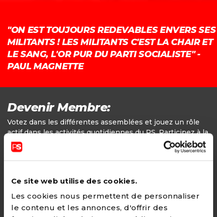
"ON EST TOUJOURS REDEVABLES ENVERS SES
MILITANTS ! LES MILITANTS C'EST LA CHAIR ET
LE SANG, L'OR PUR DU PARTI SOCIALISTE" -
PAUL MAGNETTE
Devenir Membre:
Votez dans les différentes assemblées et jouez un rôle
actif dans les activités quotidiennes du PS. Participez à la
définition des positions politiques.
Adhésion
Ce site web utilise des cookies.
24€ - Paiement annuel
Les cookies nous permettent de personnaliser
le contenu et les annonces, d'offrir des
CHOISIR →