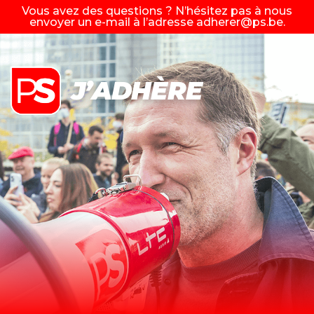
Vous avez des questions ? N’hésitez pas à nous
envoyer un e-mail à l’adresse
adherer@ps.be
.
J’ADHÈRE