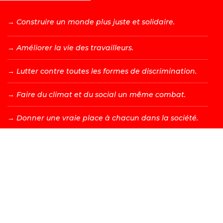
→ C
onstruire un monde plus juste et solidaire.
→ A
méliorer la vie des travailleurs.
→ L
utter contre toutes les formes de discrimination.
→ F
aire du climat et du social un même combat.
→ D
onner une vraie place à chacun dans la société.
DEVENIR MEMBRE →