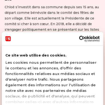
Chloé s’investit dans sa commune depuis ses 15 ans, au
départ comme bénévole dans le comité des fêtes de
son village. Elle est actuellement la Présidente de ce
comité si cher à son cœur. En 2018, elle a décidé de
s'engager politiquement en se présentant sur les listes
électorales communales où elle a été élue conseillère
communale. Elle est aussi conseillère de police pour la
Zone Hesbaye. En 2019, elle a été désignée co-
Présidente de l’USC d’Oreye. Diplômée d'un Master en
Ce site web utilise des cookies.
sciences de gestion à HEC-Liège, elle travaille à l’Union
Les cookies nous permettent de personnaliser
Nationale des Mutualités Socialistes (Solidaris) en tant
le contenu et les annonces, d'offrir des
que Business Analyst. Les combats qui lui tiennent à
fonctionnalités relatives aux médias sociaux et
cœur : une société égalitaire, qui pense aux jeunes et
d'analyser notre trafic. Nous partageons
aux plus faibles. Un enseignement de qualité ouvert à
également des informations sur l'utilisation de
tous. Pendant son temps libre, elle aime faire du sport
notre site avec nos partenaires de médias
(course à pied, fitness) et par-dessus tout, passer des
sociaux, de publicité et d'analyse, qui peuvent
moments en famille et entre amis.
combiner celles-ci avec d'autres informations