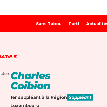
Sans Tabou
Parti
Actualité
AT·E·S
Charles
Coibion
1er suppléant à la Région
Suppléant
Luxembourg