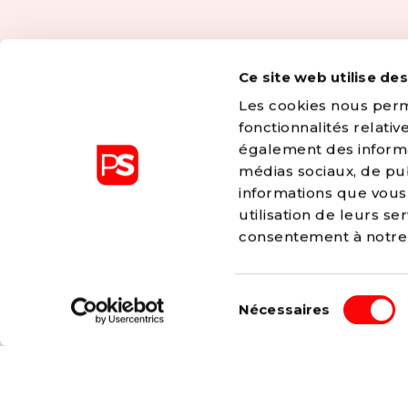
Ce site web utilise de
Les cookies nous perme
fonctionnalités relati
également des informat
médias sociaux, de pub
informations que vous 
utilisation de leurs s
consentement à notr
Les valeurs d’égalité, de fraternité, de solidarité,
Sélection
Nécessaires
liberté sont à l’origine de tous les combats men
du
Bien sûr, nous adaptons ceux-ci à la société co
consentement
aux nouveaux enjeux, mais nos valeurs ne chan
changeront jamais.