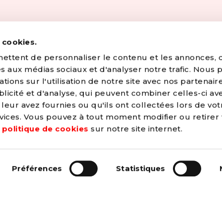
s cookies.
ttent de personnaliser le contenu et les annonces, d'
ves aux médias sociaux et d'analyser notre trafic. Nous
ions sur l'utilisation de notre site avec nos partenair
licité et d'analyse, qui peuvent combiner celles-ci av
leur avez fournies ou qu'ils ont collectées lors de vot
OUI, JE VEUX
ervices. Vous pouvez à tout moment modifier ou retirer
e
politique de cookies
sur notre site internet.
→ C
onstruire un mond
 de justice et de
Préférences
Statistiques
és par le PS.
→ A
méliorer la vie de
ntemporaine et
gent pas et ne
→ L
utter contre tout