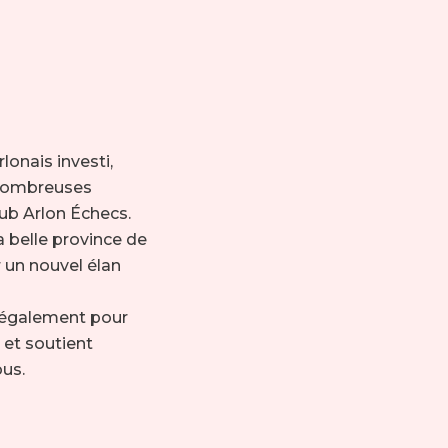
onais investi,
 nombreuses
lub Arlon Échecs.
 belle province de
 un nouvel élan
 également pour
 et soutient
ous.