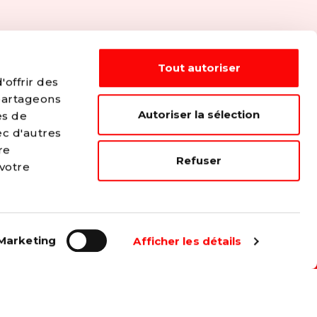
Tout autoriser
offrir des
 partageons
Autoriser la sélection
es de
ec d'autres
re
Refuser
...
 votre
e plus juste et solidaire.
Marketing
Afficher les détails
s travailleurs.
es les formes de discrimination.