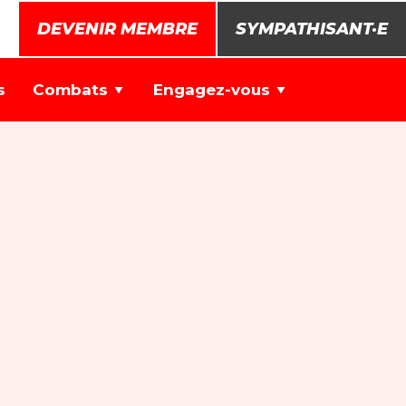
DEVENIR MEMBRE
SYMPATHISANT·E
s
Combats
Engagez-vous