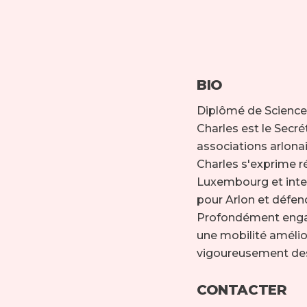
BIO
Diplômé de Sciences
Charles est le Secr
associations arlonai
Charles s'exprime r
Luxembourg et inter
pour Arlon et défen
Profondément engag
une mobilité amélio
vigoureusement des i
CONTACTER