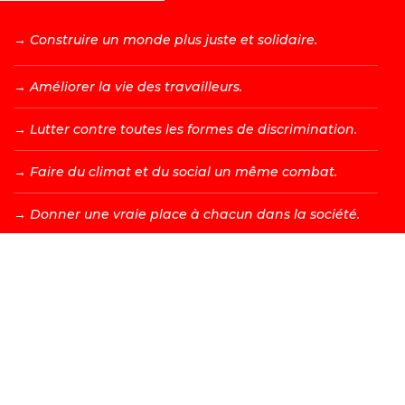
→ C
onstruire un monde plus juste et solidaire.
→ A
méliorer la vie des travailleurs.
→ L
utter contre toutes les formes de discrimination.
→ F
aire du climat et du social un même combat.
→ D
onner une vraie place à chacun dans la société.
DEVENIR MEMBRE →