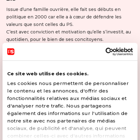
Issue d’une famille ouvrière, elle fait ses débuts en
politique en 2000 car elle a à cœur de défendre les
valeurs que sont celles du PS.
C’est avec conviction et motivation qu’elle s’investit, au
quotidien, pour le bien de ses concitoyens.
Femme de terrain, sa détermination, son énergie et son
dynamisme sont au service de TOUS afin de les aider au
mieux dans leur vie quotidienne.
Toujours disponible pour le Parti, elle ne compte plus le
Ce site web utilise des cookies.
nombre de scrutins auxquels elle a participé (Province,
Les cookies nous permettent de personnaliser
Région et Fédéral).
le contenu et les annonces, d'offrir des
Chef de groupe PS au Conseil Communal de Hannut,
fonctionnalités relatives aux médias sociaux et
elle a été Echevine en charge des Affaires sociales sous
d'analyser notre trafic. Nous partageons
la législature communale 2012-2018.
également des informations sur l'utilisation de
Depuis octobre 2020, elle est devenue Conseillère
notre site avec nos partenaires de médias
provinciale.
sociaux, de publicité et d'analyse, qui peuvent
Son Slogan de campagne (depuis ses débuts) : ""Avec
combiner celles-ci avec d'autres informations
Vous et Pour Vous"" signifie à quel point elle est