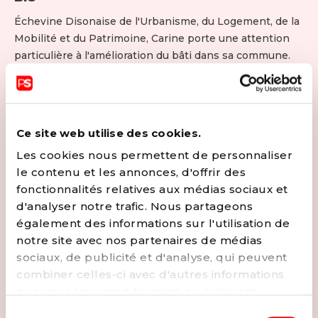
Échevine Disonaise de l'Urbanisme, du Logement, de la
Mobilité et du Patrimoine, Carine porte une attention
particulière à l'amélioration du bâti dans sa commune.
Tout le monde à droit à un logement décent!
Carine est maman, logopède dans l'enseignement
spécialisé et Présidente de l'ASBL Crèche les Petits
Loups. Elle suit avec passion les thématiques de
Ce site web utilise des cookies.
l’enfance, de l'enseignement et la famille.
Les cookies nous permettent de personnaliser
Engagée pendant des années dans la défense des
le contenu et les annonces, d'offrir des
enseignants comme Présidente du s/s Province à la
fonctionnalités relatives aux médias sociaux et
CGSP, Carine a décidé de consacrer son temps et son
d'analyser notre trafic. Nous partageons
énergie à Sa Commune Dison.
également des informations sur l'utilisation de
Conseillère communale en 2012, chef de groupe,
notre site avec nos partenaires de médias
présidente du conseil, elle est désignée échevine en
sociaux, de publicité et d'analyse, qui peuvent
2021.
combiner celles-ci avec d'autres informations
CONTACTER
que vous leur avez fournies ou qu'ils ont
collectées lors de votre utilisation de leurs
Sélection
EMAIL
FACEBOOK
APPELER