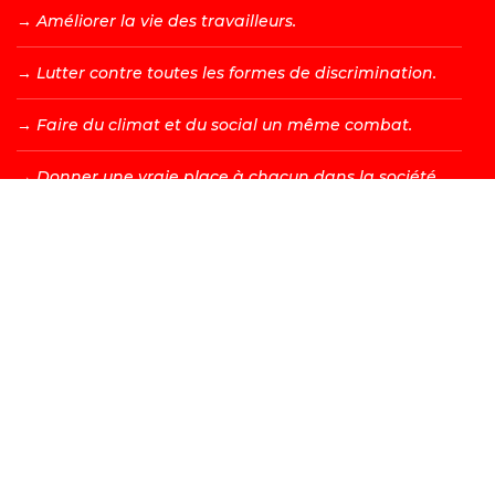
→ A
méliorer la vie des travailleurs.
→ L
utter contre toutes les formes de discrimination.
→ F
aire du climat et du social un même combat.
→ D
onner une vraie place à chacun dans la société.
DEVENIR MEMBRE →
Les valeurs d’égalité, de fraternité, de solidarité, de justice
et de liberté sont à l’origine de tous les combats menés
par le PS. Bien sûr, nous adaptons ceux-ci à la société