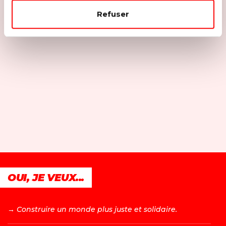
Refuser
OUI, JE VEUX...
→ C
onstruire un monde plus juste et solidaire.