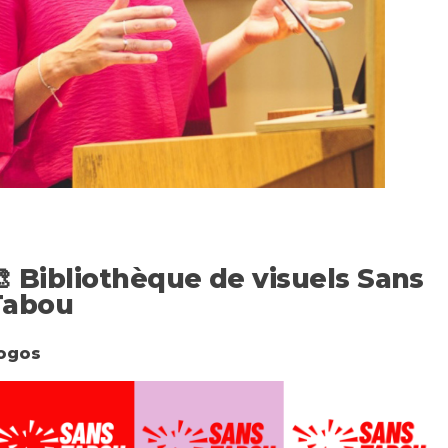
🎨
Bibliothèque de visuels Sans
Tabou
ogos