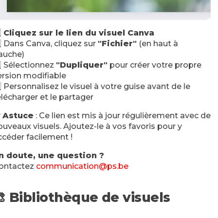
⃣
Cliquez sur le lien du visuel Canva
️⃣ Dans Canva, cliquez sur
"Fichier"
(en haut à
auche)
️⃣ Sélectionnez
"Dupliquer"
pour créer votre propre
ersion modifiable
️⃣ Personnalisez le visuel à votre guise avant de le
élécharger et le partager

Astuce
: Ce lien est mis à jour régulièrement avec de
ouveaux visuels. Ajoutez-le à vos favoris pour y
ccéder facilement !
n doute, une question ?
ontactez
communication@ps.be
🎨
Bibliothèque de visuels