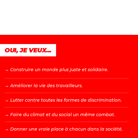
OUI, JE VEUX...
→ C
onstruire un monde plus juste et solidaire.
→ A
méliorer la vie des travailleurs.
→ L
utter contre toutes les formes de discrimination.
→ F
aire du climat et du social un même combat.
→ D
onner une vraie place à chacun dans la société.