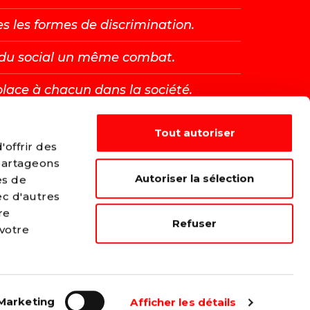
es les formes de discrimination.
t du social un même combat.
place à chacun dans la société.
Tout autoriser
E →
offrir des
 partageons
Autoriser la sélection
es de
ec d'autres
re
Refuser
 votre
Marketing
Afficher les détails