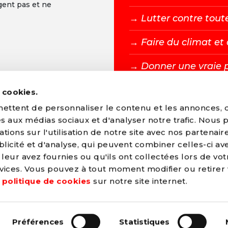
gent pas et ne
→ L
utter contre tout
→ F
aire du climat e
→ D
onner une vraie 
s cookies.
DEVENIR MEMBR
ttent de personnaliser le contenu et les annonces, d'
ves aux médias sociaux et d'analyser notre trafic. Nous
ions sur l'utilisation de notre site avec nos partenair
licité et d'analyse, qui peuvent combiner celles-ci av
leur avez fournies ou qu'ils ont collectées lors de vot
arti Socialiste
ervices. Vous pouvez à tout moment modifier ou retirer
e
politique de cookies
sur notre site internet.
les
Préférences
Statistiques