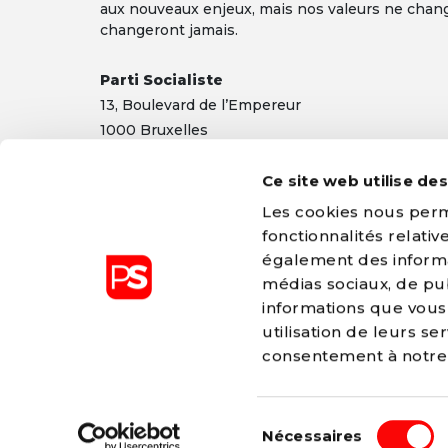
aux nouveaux enjeux, mais nos valeurs ne chan
changeront jamais.
Parti Socialiste
13,
Boulevard
de l’Empereur
1000 Bruxelles
TEL 02/548 32 11
Ce site web utilise de
info@ps.be
|
Mentions légales
|
Confidentialité
Les cookies nous perme
fonctionnalités relati
également des informat
médias sociaux, de pub
informations que vous 
Le Parti Socialiste est membre du P
utilisation de leurs s
Européen (PSE)
consentement à notr
pes.eu
-
PES declaration of princip
Sélection
© 2026 Parti Socialiste
Nécessaires
du