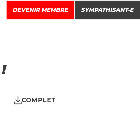
DEVENIR MEMBRE
SYMPATHISANT·E
s
Combats
Engagez-vous
!
COMPLET