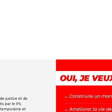
OUI, JE VEUX
→ C
onstruire un mond
 de justice et de
és par le PS.
→ A
méliorer la vie de
ntemporaine et