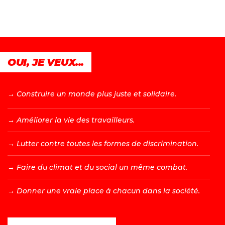
OUI, JE VEUX...
→ C
onstruire un monde plus juste et solidaire.
→ A
méliorer la vie des travailleurs.
→ L
utter contre toutes les formes de discrimination.
→ F
aire du climat et du social un même combat.
→ D
onner une vraie place à chacun dans la société.