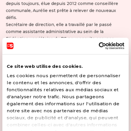
depuis toujours, élue depuis 2012 comme conseillère
communale, Aurélie est prête à relever de nouveaux
défis.
Secrétaire de direction, elle a travaillé par le passé
comme assistante administrative au sein de la
Fédération verviétoise du PS pour ensuite occuper
pendant 5 ans un poste de secrétaire de direction au
CHR Verviers East Belgium. Elle a rejoint depuis avril
2023 le cabinet du Président du Parlement de Wallonie.
Ce site web utilise des cookies.
Dans son quartier, elle est sans doute une des
personnes les plus investies puisqu'elle est Présidente
Les cookies nous permettent de personnaliser
du comité des fêtes du village, secrétaire de l'Amicale
le contenu et les annonces, d'offrir des
des Anciens de l'Ecole communale de Juslenville et
fonctionnalités relatives aux médias sociaux et
membre du comité de son quartier.
d'analyser notre trafic. Nous partageons
La politique est pour elle une passion! Ce qu'elle
également des informations sur l'utilisation de
souhaite : un accès à des soins de santé de qualité pour
notre site avec nos partenaires de médias
tous et une Culture accessible à tous !
sociaux, de publicité et d'analyse, qui peuvent
combiner celles-ci avec d'autres informations
CONTACTER