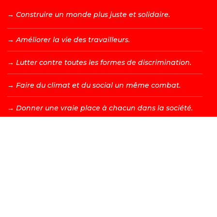
→ C
onstruire un monde plus juste et solidaire.
→ A
méliorer la vie des travailleurs.
→ L
utter contre toutes les formes de discrimination.
→ F
aire du climat et du social un même combat.
→ D
onner une vraie place à chacun dans la société.
DEVENIR MEMBRE →