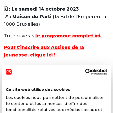
🗓️
: Le samedi 14 octobre 2023
📍
: Maison du Parti
(13 Bd de l'Empereur à
1000 Bruxelles)
Tu trouveras
le programme complet ici.
Pour t'inscrire aux Assises de la
jeunesse, clique ici !
Ce site web utilise des cookies.
DÉSOLÉ, CET ÉVÉNEMENT A DÉJÀ
Les cookies nous permettent de personnaliser
EU LIEU 😅 CONSULTEZ NOS
le contenu et les annonces, d'offrir des
PROCHAINS ÉVÉNEMENTS
ET
fonctionnalités relatives aux médias sociaux et