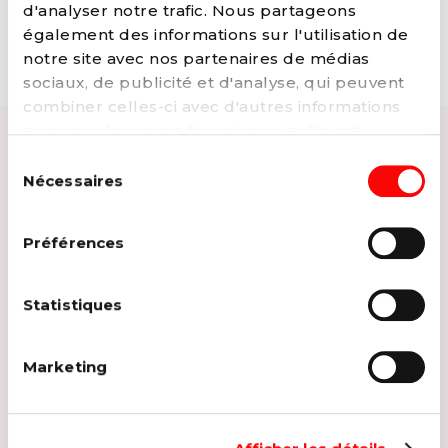
d'analyser notre trafic. Nous partageons
REJOIGNEZ-NOUS LA PROCHAINE
également des informations sur l'utilisation de
notre site avec nos partenaires de médias
FOIS !
sociaux, de publicité et d'analyse, qui peuvent
combiner celles-ci avec d'autres informations
que vous leur avez fournies ou qu'ils ont
ÉVÉNEMENTS LIÉS
collectées lors de votre utilisation de leurs
Sélection
services. Vous pouvez à tout moment modifier
Nécessaires
du
ou retirer votre consentement à notre
politique
consentement
de cookies
sur notre site internet.
Préférences
Statistiques
Marketing