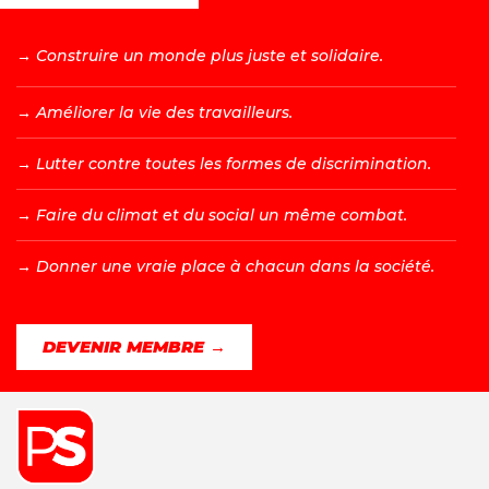
→ C
onstruire un monde plus juste et solidaire.
→ A
méliorer la vie des travailleurs.
→ L
utter contre toutes les formes de discrimination.
→ F
aire du climat et du social un même combat.
→ D
onner une vraie place à chacun dans la société.
DEVENIR MEMBRE →