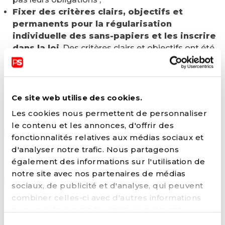
Fixer des critères clairs, objectifs et
permanents pour la régularisation
individuelle des sans-papiers et les inscrire
dans la loi
. Des critères clairs et objectifs ont été
établis dans le passé : plus de trois ans dans une
procédure d'asile, une promesse ferme d'emploi,
des attaches locales durables, des situations
humanitaires urgentes. Ils pourraient servir de
Ce site web utilise des cookies.
base à une discussion sur l’identification des
Les cookies nous permettent de personnaliser
critères à appliquer le cas échéant ;
le contenu et les annonces, d'offrir des
Modifier la loi du 15 décembre 1980 sur les
fonctionnalités relatives aux médias sociaux et
étrangers
afin de permettre aux Régions de
d'analyser notre trafic. Nous partageons
délivrer des permis de travail aux personnes en
également des informations sur l'utilisation de
séjour irrégulier ;
notre site avec nos partenaires de médias
Assouplir les exigences administratives des
sociaux, de publicité et d'analyse, qui peuvent
procédures d’admission et d’inscription
et
combiner celles-ci avec d'autres informations
instaurer des délais d’inscription raisonnables et
que vous leur avez fournies ou qu'ils ont
plus larges pour les étudiants non européens ;
collectées lors de votre utilisation de leurs