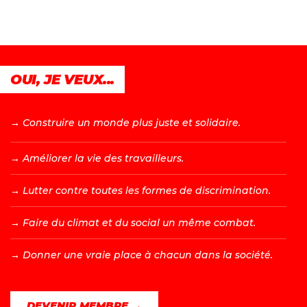
OUI, JE VEUX...
→ C
onstruire un monde plus juste et solidaire.
→ A
méliorer la vie des travailleurs.
→ L
utter contre toutes les formes de discrimination.
→ F
aire du climat et du social un même combat.
→ D
onner une vraie place à chacun dans la société.
DEVENIR MEMBRE →