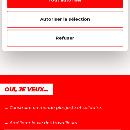
Autoriser la sélection
VOIR TOUS LES
ÉVÉNEMENTS
Refuser
OUI, JE VEUX...
→ C
onstruire un monde plus juste et solidaire.
→ A
méliorer la vie des travailleurs.