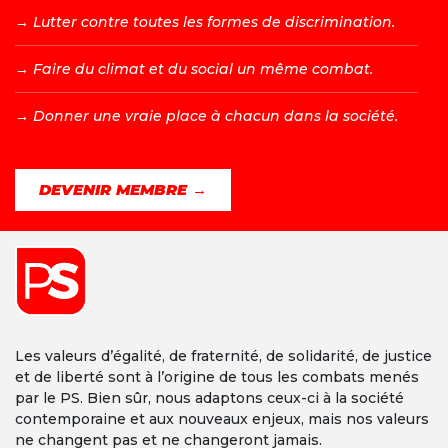
→ L
utter contre toutes les formes de discrimination.
→ F
aire du climat et du social un même combat.
→ D
onner une vraie place à chacun dans la société.
DEVENIR MEMBRE →
Les valeurs d’égalité, de fraternité, de solidarité, de justice
et de liberté sont à l’origine de tous les combats menés
par le PS. Bien sûr, nous adaptons ceux-ci à la société
contemporaine et aux nouveaux enjeux, mais nos valeurs
ne changent pas et ne changeront jamais.