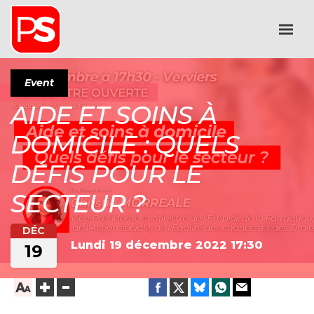
Event
AIDE ET SOINS À
DOMICILE : QUELS
DÉFIS POUR LE
SECTEUR ?
DÉC
Lundi 19 décembre 2022
17:30
19