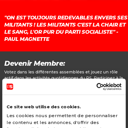
"ON EST TOUJOURS REDEVABLES ENVERS SES
MILITANTS ! LES MILITANTS C'EST LA CHAIR ET
LE SANG, L'OR PUR DU PARTI SOCIALISTE" -
PAUL MAGNETTE
Devenir Membre:
Votez dans les différentes assemblées et jouez un rôle
actif dans les activités quotidiennes du PS. Participez à la
définition des positions politiques.
Adhésion
Ce site web utilise des cookies.
24€ - Paiement annuel
Les cookies nous permettent de personnaliser
le contenu et les annonces, d'offrir des
CHOISIR →