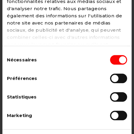
fonctionnalités relatives aux médias sociaux et
d'analyser notre trafic. Nous partageons
également des informations sur l'utilisation de
notre site avec nos partenaires de médias
Adhésion
sociaux, de publicité et d'analyse, qui peuvent
2€ - Paiement mensuel
combiner celles-ci avec d'autres informations
que vous leur avez fournies ou qu'ils ont
CHOISIR →
collectées lors de votre utilisation de leurs
Sélection
services. Vous pouvez à tout moment modifier
Nécessaires
du
ou retirer votre consentement à notre
politique
consentement
de cookies
sur notre site internet.
Adhésion étudiant, pensionné, en
Préférences
recherche d'emploi.
12€ - Paiement annuel
Statistiques
CHOISIR →
Marketing