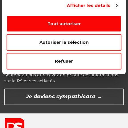
Adhésion étudiant, pensionné, en
Afficher les détails
recherche d'emploi.
1€ - Paiement mensuel
Tout autoriser
CHOISIR →
Autoriser la sélection
Refuser
Devenir Sympathisant
Soutenez-nous et recevez en priorité des informations
sur le PS et ses activités.
Je deviens sympathisant →