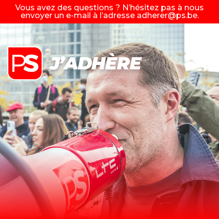
Vous avez des questions ? N’hésitez pas à nous
envoyer un e-mail à l’adresse
adherer@ps.be
.
J’ADHÈRE