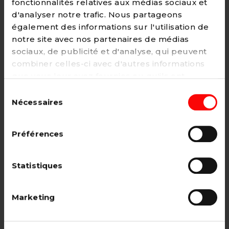
fonctionnalités relatives aux médias sociaux et
d'analyser notre trafic. Nous partageons
également des informations sur l'utilisation de
notre site avec nos partenaires de médias
Adhésion
sociaux, de publicité et d'analyse, qui peuvent
2€ - Paiement mensuel
combiner celles-ci avec d'autres informations
que vous leur avez fournies ou qu'ils ont
CHOISIR →
collectées lors de votre utilisation de leurs
Sélection
services. Vous pouvez à tout moment modifier
Nécessaires
du
ou retirer votre consentement à notre
politique
consentement
de cookies
sur notre site internet.
Adhésion étudiant, pensionné, en
Préférences
recherche d'emploi.
12€ - Paiement annuel
Statistiques
CHOISIR →
Marketing