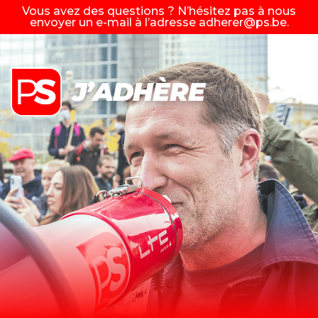
Vous avez des questions ? N’hésitez pas à nous
envoyer un e-mail à l’adresse
adherer@ps.be
.
J’ADHÈRE