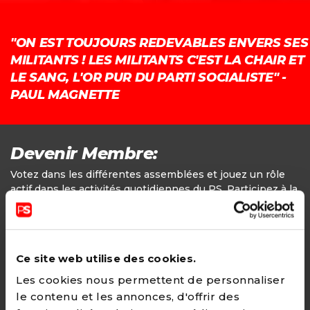
"ON EST TOUJOURS REDEVABLES ENVERS SES
MILITANTS ! LES MILITANTS C'EST LA CHAIR ET
LE SANG, L'OR PUR DU PARTI SOCIALISTE" -
PAUL MAGNETTE
Devenir Membre:
Votez dans les différentes assemblées et jouez un rôle
actif dans les activités quotidiennes du PS. Participez à la
définition des positions politiques.
Adhésion
Ce site web utilise des cookies.
24€ - Paiement annuel
Les cookies nous permettent de personnaliser
le contenu et les annonces, d'offrir des
CHOISIR →