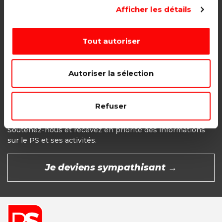
Adhésion étudiant, pensionné, en
Afficher les détails
recherche d'emploi.
1€ - Paiement mensuel
Tout autoriser
CHOISIR →
Autoriser la sélection
Refuser
Devenir Sympathisant
Soutenez-nous et recevez en priorité des informations
sur le PS et ses activités.
Je deviens sympathisant →