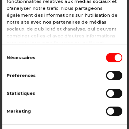
fonctionnalités relatives aux médias sociaux et
d'analyser notre trafic. Nous partageons
également des informations sur l'utilisation de
notre site avec nos partenaires de médias
Adhésion
sociaux, de publicité et d'analyse, qui peuvent
2€ - Paiement mensuel
combiner celles-ci avec d'autres informations
que vous leur avez fournies ou qu'ils ont
CHOISIR →
collectées lors de votre utilisation de leurs
Sélection
services. Vous pouvez à tout moment modifier
Nécessaires
du
ou retirer votre consentement à notre
politique
consentement
de cookies
sur notre site internet.
Adhésion étudiant, pensionné, en
Préférences
recherche d'emploi.
12€ - Paiement annuel
Statistiques
CHOISIR →
Marketing