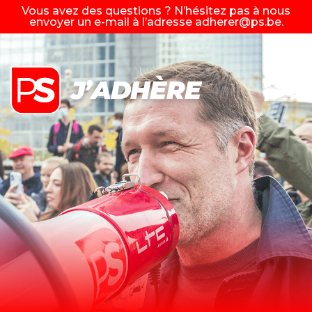
Vous avez des questions ? N’hésitez pas à nous
envoyer un e-mail à l’adresse
adherer@ps.be
.
J’ADHÈRE