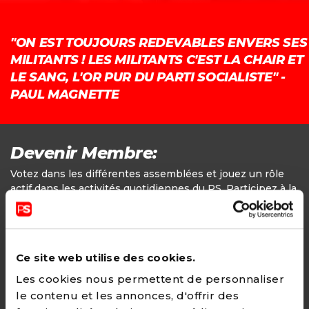
"ON EST TOUJOURS REDEVABLES ENVERS SES
MILITANTS ! LES MILITANTS C'EST LA CHAIR ET
LE SANG, L'OR PUR DU PARTI SOCIALISTE" -
PAUL MAGNETTE
Devenir Membre:
Votez dans les différentes assemblées et jouez un rôle
actif dans les activités quotidiennes du PS. Participez à la
définition des positions politiques.
Adhésion
Ce site web utilise des cookies.
24€ - Paiement annuel
Les cookies nous permettent de personnaliser
le contenu et les annonces, d'offrir des
CHOISIR →