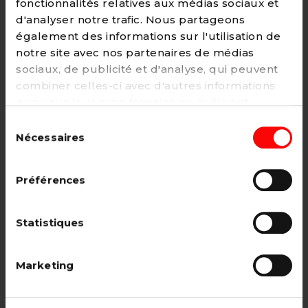
fonctionnalités relatives aux médias sociaux et
d'analyser notre trafic. Nous partageons
également des informations sur l'utilisation de
notre site avec nos partenaires de médias
Adhésion
sociaux, de publicité et d'analyse, qui peuvent
2€ - Paiement mensuel
combiner celles-ci avec d'autres informations
que vous leur avez fournies ou qu'ils ont
CHOISIR →
collectées lors de votre utilisation de leurs
Sélection
services. Vous pouvez à tout moment modifier
Nécessaires
du
ou retirer votre consentement à notre
politique
consentement
de cookies
sur notre site internet.
Adhésion étudiant, pensionné, en
Préférences
recherche d'emploi.
12€ - Paiement annuel
Statistiques
CHOISIR →
Marketing