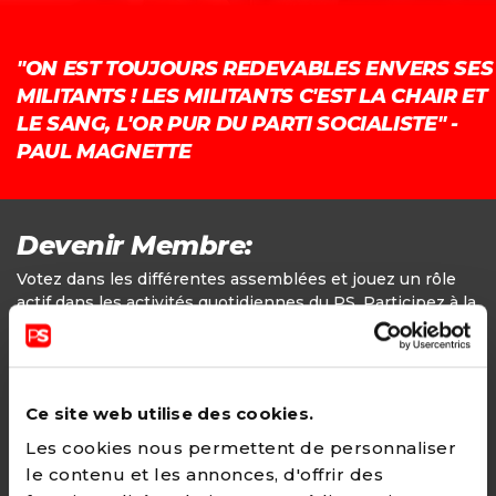
"ON EST TOUJOURS REDEVABLES ENVERS SES
MILITANTS ! LES MILITANTS C'EST LA CHAIR ET
LE SANG, L'OR PUR DU PARTI SOCIALISTE" -
PAUL MAGNETTE
Devenir Membre:
Votez dans les différentes assemblées et jouez un rôle
actif dans les activités quotidiennes du PS. Participez à la
définition des positions politiques.
Adhésion
Ce site web utilise des cookies.
24€ - Paiement annuel
Les cookies nous permettent de personnaliser
le contenu et les annonces, d'offrir des
CHOISIR →