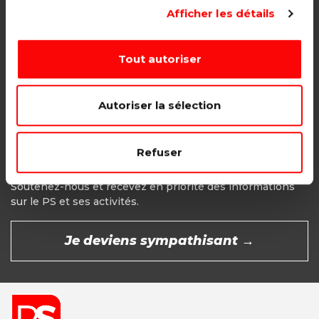
Adhésion étudiant, pensionné, en
Afficher les détails
recherche d'emploi.
1€ - Paiement mensuel
Tout autoriser
CHOISIR →
Autoriser la sélection
Refuser
Devenir Sympathisant
Soutenez-nous et recevez en priorité des informations
sur le PS et ses activités.
Je deviens sympathisant →