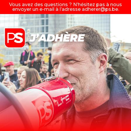
Vous avez des questions ? N’hésitez pas à nous
envoyer un e-mail à l’adresse
adherer@ps.be
.
J’ADHÈRE