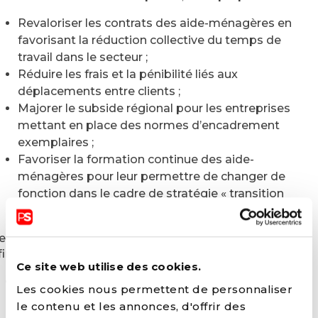
Revaloriser les contrats des aide-ménagères en
favorisant la réduction collective du temps de
travail dans le secteur ;
Réduire les frais et la pénibilité liés aux
déplacements entre clients ;
Majorer le subside régional pour les entreprises
mettant en place des normes d’encadrement
exemplaires ;
Favoriser la formation continue des aide-
ménagères pour leur permettre de changer de
fonction dans le cadre de stratégie « transition
emploi-emploi ».
es
obstacles à l’emploi perdurent
pour certains.
fin de lever ces obstacles, le PS propose de :
Ce site web utilise des cookies.
Garantir le financement des frais de déplacement
Les cookies nous permettent de personnaliser
liés au travail par l’employeur via la mise à
le contenu et les annonces, d'offrir des
disposition d’un véhicule, une indemnisation