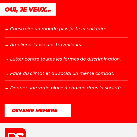
OUI, JE VEUX...
→ C
onstruire un monde plus juste et solidaire.
→ A
méliorer la vie des travailleurs.
→ L
utter contre toutes les formes de discrimination.
→ F
aire du climat et du social un même combat.
→ D
onner une vraie place à chacun dans la société.
DEVENIR MEMBRE →