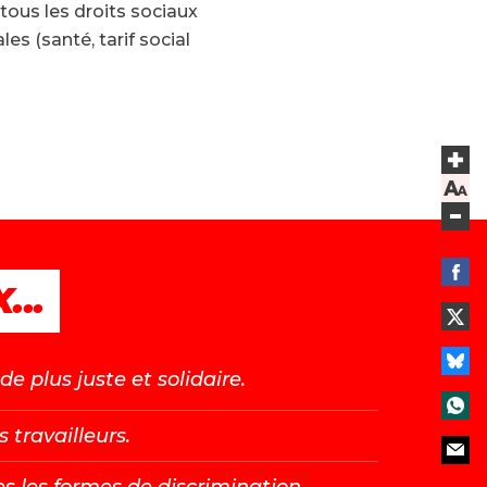
tous les droits sociaux
es (santé, tarif social
...
e plus juste et solidaire.
s travailleurs.