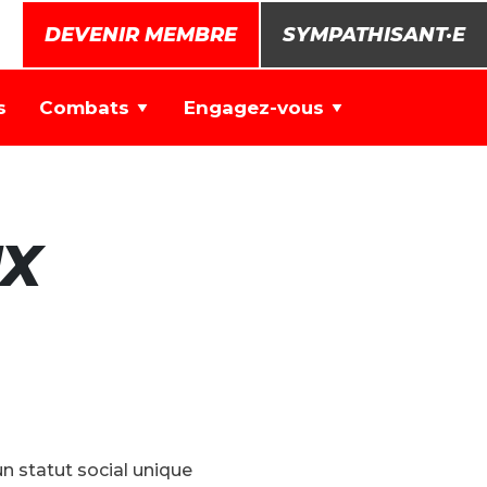
DEVENIR MEMBRE
SYMPATHISANT·E
s
Combats
Engagez-vous
UX
un statut social unique