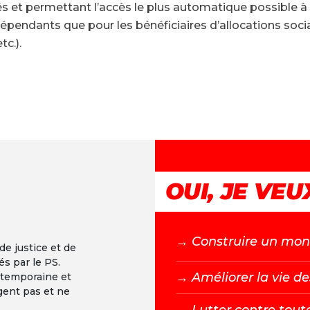
és et permettant l’accès le plus automatique possible à 
dépendants que pour les bénéficiaires d’allocations social
tc.).
+
-
OUI, JE VEUX
→ C
onstruire un mond
 de justice et de
és par le PS.
→ A
méliorer la vie de
ntemporaine et
gent pas et ne