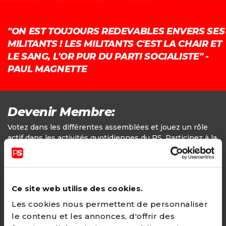
"ON EST TOUJOURS REDEVABLES ENVERS SES
MILITANTS ! LES MILITANTS C'EST LA CHAIR ET
LE SANG, L'OR PUR DU PARTI SOCIALISTE" -
PAUL MAGNETTE
Devenir Membre:
Votez dans les différentes assemblées et jouez un rôle
actif dans les activités quotidiennes du PS. Participez à la
définition des positions politiques.
Adhésion
Ce site web utilise des cookies.
24€ - Paiement annuel
Les cookies nous permettent de personnaliser
le contenu et les annonces, d'offrir des
CHOISIR →