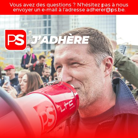
Vous avez des questions ? N’hésitez pas à nous
envoyer un e-mail à l’adresse
adherer@ps.be
.
J’ADHÈRE