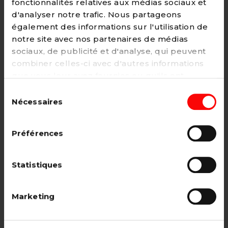
fonctionnalités relatives aux médias sociaux et
d'analyser notre trafic. Nous partageons
également des informations sur l'utilisation de
notre site avec nos partenaires de médias
Adhésion
sociaux, de publicité et d'analyse, qui peuvent
2€ - Paiement mensuel
combiner celles-ci avec d'autres informations
que vous leur avez fournies ou qu'ils ont
CHOISIR →
collectées lors de votre utilisation de leurs
Sélection
services. Vous pouvez à tout moment modifier
Nécessaires
du
ou retirer votre consentement à notre
politique
consentement
de cookies
sur notre site internet.
Adhésion étudiant, pensionné, en
Préférences
recherche d'emploi.
12€ - Paiement annuel
Statistiques
CHOISIR →
Marketing