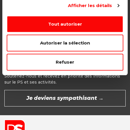
Adhésion étudiant, pensionné, en
Afficher les détails
recherche d'emploi.
1€ - Paiement mensuel
Tout autoriser
CHOISIR →
Autoriser la sélection
Refuser
Devenir Sympathisant
Soutenez-nous et recevez en priorité des informations
sur le PS et ses activités.
Je deviens sympathisant →