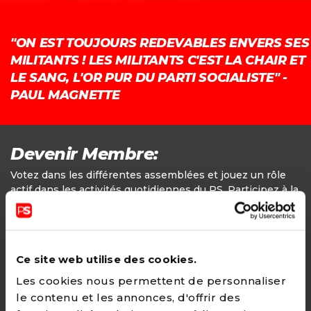
"ON EST TOUJOURS REDEVABLES ENVERS SES
MILITANTS ! LES MILITANTS C'EST LA CHAIR ET
LE SANG, L'OR PUR DU PARTI SOCIALISTE" -
PAUL MAGNETTE
Devenir Membre:
Votez dans les différentes assemblées et jouez un rôle
actif dans les activités quotidiennes du PS. Participez à la
définition des positions politiques.
Adhésion
Ce site web utilise des cookies.
24€ - Paiement annuel
Les cookies nous permettent de personnaliser
le contenu et les annonces, d'offrir des
CHOISIR →