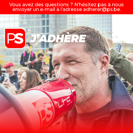
Vous avez des questions ? N’hésitez pas à nous
envoyer un e-mail à l’adresse
adherer@ps.be
.
J’ADHÈRE