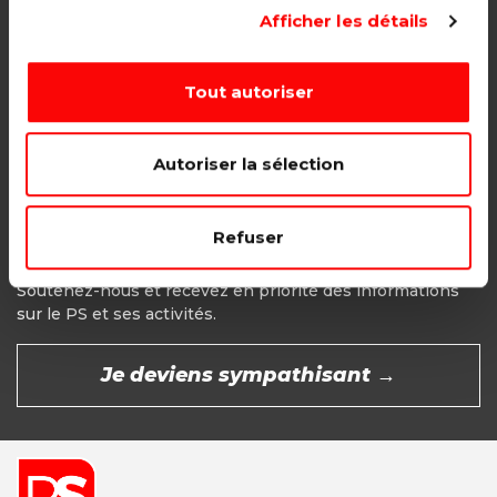
Adhésion étudiant, pensionné, en
Afficher les détails
recherche d'emploi.
1€ - Paiement mensuel
Tout autoriser
CHOISIR →
Autoriser la sélection
Refuser
Devenir Sympathisant
Soutenez-nous et recevez en priorité des informations
sur le PS et ses activités.
Je deviens sympathisant →