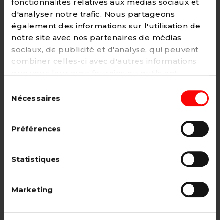
fonctionnalités relatives aux médias sociaux et
d'analyser notre trafic. Nous partageons
également des informations sur l'utilisation de
notre site avec nos partenaires de médias
Adhésion
sociaux, de publicité et d'analyse, qui peuvent
2€ - Paiement mensuel
combiner celles-ci avec d'autres informations
que vous leur avez fournies ou qu'ils ont
CHOISIR →
collectées lors de votre utilisation de leurs
Sélection
services. Vous pouvez à tout moment modifier
Nécessaires
du
ou retirer votre consentement à notre
politique
consentement
de cookies
sur notre site internet.
Adhésion étudiant, pensionné, en
Préférences
recherche d'emploi.
12€ - Paiement annuel
Statistiques
CHOISIR →
Marketing