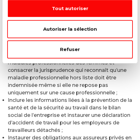
intersectorielles de retour au travail lorsque le plan
Tout autoriser
de retour au travail dans l’entreprise a échoué ;
Renforcer les coopérations entre les différents
acteurs et accélérer la reconnaissance permettant
Autoriser la sélection
l’indemnisation des travailleurs ;
Réformer la législation sur les maladies
professionnelles pour élargir la liste des maladies
Refuser
reconnues, mieux prendre en comptes les
maladies professionnelles des femmes et
consacrer la jurisprudence qui reconnaît qu’une
maladie professionnelle hors liste doit être
indemnisée même si elle ne repose pas
uniquement sur une cause professionnelle ;
Inclure les informations liées à la prévention de la
santé et de la sécurité au travail dans le bilan
social de l’entreprise et instaurer une déclaration
d’accident de travail pour les employeurs de
travailleurs détachés ;
Instaurer des obligations aux assureurs privés en