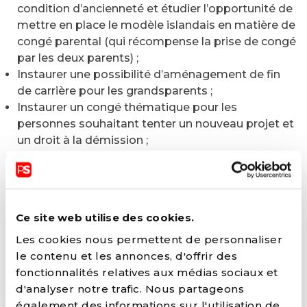
condition d’ancienneté et étudier l’opportunité de
mettre en place le modèle islandais en matière de
congé parental (qui récompense la prise de congé
par les deux parents) ;
Instaurer une possibilité d’aménagement de fin
de carrière pour les grandsparents ;
Instaurer un congé thématique pour les
personnes souhaitant tenter un nouveau projet et
un droit à la démission ;
Consacrer le crédit-temps et le renforcer en
mettant en place une obligation de
remplacement pour les travailleurs en crédit-
temps ou en interruption de carrière ;
Ce site web utilise des cookies.
Instaurer un « congé de conciliation » de 8 heures
par an et garantir une rémunération pour le congé
Les cookies nous permettent de personnaliser
d’aidant tout en renforçant le soutien à la création
le contenu et les annonces, d'offrir des
des structures d’accueil ;
fonctionnalités relatives aux médias sociaux et
Garantir le respect du droit à la déconnexion et
d'analyser notre trafic. Nous partageons
encadrer le télétravail.
également des informations sur l'utilisation de