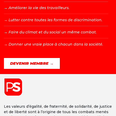
→ A
méliorer la vie des travailleurs.
→ L
utter contre toutes les formes de discrimination.
→ F
aire du climat et du social un même combat.
→ D
onner une vraie place à chacun dans la société.
DEVENIR MEMBRE →
Les valeurs d’égalité, de fraternité, de solidarité, de justice
et de liberté sont à l’origine de tous les combats menés