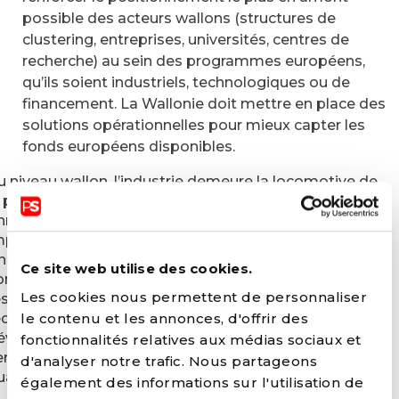
possible des acteurs wallons (structures de
clustering, entreprises, universités, centres de
recherche) au sein des programmes européens,
qu’ils soient industriels, technologiques ou de
financement. La Wallonie doit mettre en place des
solutions opérationnelles pour mieux capter les
fonds européens disponibles.
u niveau wallon, l’industrie demeure la locomotive de
a productivité et le moteur de la recherche et de
’innovation, avec des effets de débordement
mportants sur les autres secteurs et la diffusion de
'innovation à l'ensemble du tissu économique. Le
Ce site web utilise des cookies.
ombat pour un redéploiement économique régional,
Les cookies nous permettent de personnaliser
espectueux de l’environnement, et une meilleure
le contenu et les annonces, d'offrir des
edistribution des richesses passe par le
éveloppement de politiques industrielles orientées
fonctionnalités relatives aux médias sociaux et
ers le maintien et la création d’emplois durables et de
d'analyser notre trafic. Nous partageons
alité.
également des informations sur l'utilisation de