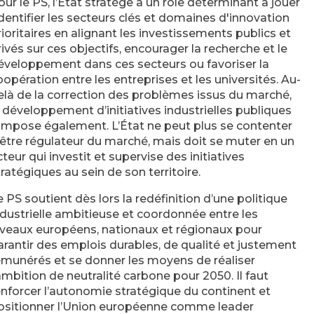
our le PS, l’État stratège a un rôle déterminant à jouer
 identifier les secteurs clés et domaines d'innovation
rioritaires en alignant les investissements publics et
rivés sur ces objectifs, encourager la recherche et le
éveloppement dans ces secteurs ou favoriser la
oopération entre les entreprises et les universités. Au-
elà de la correction des problèmes issus du marché,
e développement d’initiatives industrielles publiques
’impose également. L’État ne peut plus se contenter
’être régulateur du marché, mais doit se muter en un
cteur qui investit et supervise des initiatives
tratégiques au sein de son territoire.
e PS soutient dès lors la redéfinition d’une politique
ndustrielle ambitieuse et coordonnée entre les
iveaux européens, nationaux et régionaux pour
arantir des emplois durables, de qualité et justement
émunérés et se donner les moyens de réaliser
’ambition de neutralité carbone pour 2050. Il faut
enforcer l’autonomie stratégique du continent et
ositionner l’Union européenne comme leader