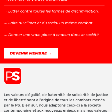
→ L
utter contre toutes les formes de discrimination.
→ F
aire du climat et du social un même combat.
→ D
onner une vraie place à chacun dans la société.
DEVENIR MEMBRE →
Les valeurs d’égalité, de fraternité, de solidarité, de justice
et de liberté sont à l’origine de tous les combats menés
par le PS. Bien sûr, nous adaptons ceux-ci à la société
contemporaine et aux nouveaux enjeux, mais nos valeurs