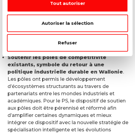
Tout autoriser
cadre permettant de développer l’industrie :
développement des compétences en lien avec les
besoins des entreprises, renforcement de
Autoriser la sélection
l’administration, renforcement des projets
d’innovation, renforcement des synergies entre
Refuser
les différents acteurs et philosophie d’évaluation
continue des politiques publiques ;
Soutenir les pôles de compétitivité
existants, symbole du retour à une
politique industrielle durable en Wallonie
.
Les pôles ont permis le développement
d’écosystèmes structurants au travers de
partenariats entre les mondes industriels et
académiques. Pour le PS, le dispositif de soutien
aux pôles doit être pérennisé et réformé afin
d’amplifier certaines dynamiques et mieux
intégrer ce dispositif avec la nouvelle stratégie de
spécialisation intelligente et les évolutions