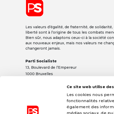
Les valeurs d’égalité, de fraternité, de solidarité,
liberté sont à l’origine de tous les combats men
Bien sûr, nous adaptons ceux-ci à la société co
aux nouveaux enjeux, mais nos valeurs ne chan
changeront jamais.
Parti Socialiste
13,
Boulevard
de l’Empereur
1000 Bruxelles
TEL 02/548 32 11
info@ps.be
|
Mentions légales
|
Confidentialité
Ce site web utilise de
Les cookies nous perme
fonctionnalités relati
également des informat
médias sociaux, de pub