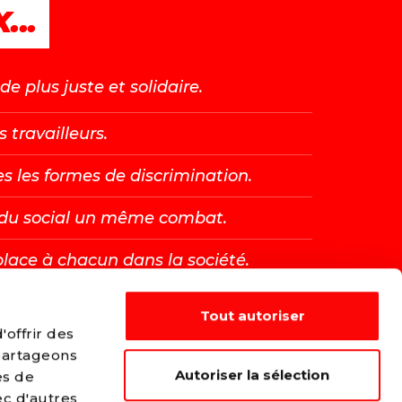
...
e plus juste et solidaire.
s travailleurs.
es les formes de discrimination.
t du social un même combat.
place à chacun dans la société.
Tout autoriser
E →
offrir des
 partageons
Autoriser la sélection
es de
ec d'autres