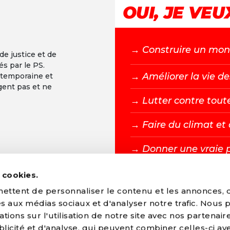
OUI, JE VEUX
→ C
onstruire un mond
 de justice et de
és par le PS.
→ A
méliorer la vie de
ntemporaine et
gent pas et ne
→ L
utter contre tout
→ F
aire du climat e
→ D
onner une vraie 
s cookies.
DEVENIR MEMBR
ttent de personnaliser le contenu et les annonces, d'
ves aux médias sociaux et d'analyser notre trafic. Nous
ions sur l'utilisation de notre site avec nos partenair
licité et d'analyse, qui peuvent combiner celles-ci av