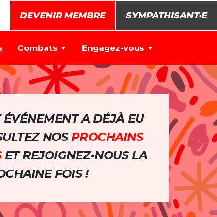
DEVENIR MEMBRE
SYMPATHISANT·E
s
Combats
Engagez-vous
T ÉVÉNEMENT A DÉJÀ EU
NSULTEZ NOS
PROCHAINS
S
ET REJOIGNEZ-NOUS LA
CHAINE FOIS !