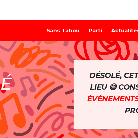
Sans Tabou
Parti
Actualité
DÉSOLÉ, CE
DÉ
LIEU 😅 CO
ÉVÉNEMENT
PRO