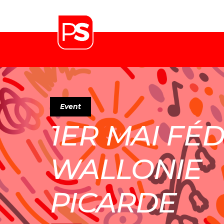
Event
1ER MAI FÉ
WALLONIE
PICARDE