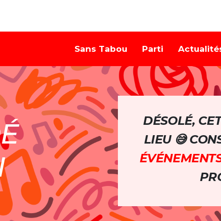
Sans Tabou
Parti
Actualité
DÉSOLÉ, CE
DÉ
LIEU 😅 CO
N
ÉVÉNEMENT
PRO