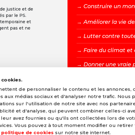
→ C
onstruire un mond
 de justice et de
és par le PS.
→ A
méliorer la vie de
ntemporaine et
gent pas et ne
→ L
utter contre tout
→ F
aire du climat e
→ D
onner une vraie 
s cookies.
DEVENIR MEMBR
ttent de personnaliser le contenu et les annonces, d'
ves aux médias sociaux et d'analyser notre trafic. Nous
ions sur l'utilisation de notre site avec nos partenair
licité et d'analyse, qui peuvent combiner celles-ci av
leur avez fournies ou qu'ils ont collectées lors de vot
arti Socialiste
ervices. Vous pouvez à tout moment modifier ou retirer
e
politique de cookies
sur notre site internet.
les