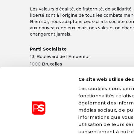
Les valeurs d’égalité, de fraternité, de solidarité,
liberté sont à l’origine de tous les combats men
Bien sûr, nous adaptons ceux-ci à la société co
aux nouveaux enjeux, mais nos valeurs ne chan
changeront jamais.
Parti Socialiste
13,
Boulevard
de l’Empereur
1000 Bruxelles
TEL 02/548 32 11
info@ps.be
|
Mentions légales
|
Confidentialité
Ce site web utilise de
Les cookies nous perme
fonctionnalités relati
également des informat
médias sociaux, de pub
informations que vous 
Le Parti Socialiste est membre du P
utilisation de leurs s
Européen (PSE)
consentement à notr
pes.eu
-
PES declaration of princip