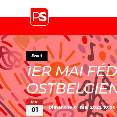
Event
1ER MAI FÉ
OSTBELGIE
MAI
Dimanche 01 mai 2022
10:00
01