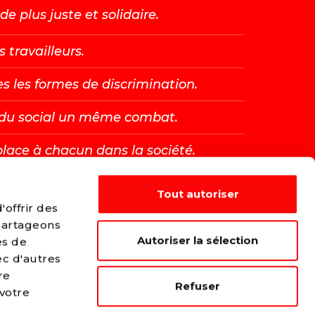
e plus juste et solidaire.
s travailleurs.
es les formes de discrimination.
t du social un même combat.
place à chacun dans la société.
Tout autoriser
E →
offrir des
 partageons
Autoriser la sélection
es de
ec d'autres
re
Refuser
 votre