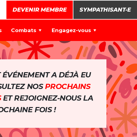
DEVENIR MEMBRE
SYMPATHISANT·E
s
Combats
Engagez-vous
T ÉVÉNEMENT A DÉJÀ EU
NSULTEZ NOS
PROCHAINS
S
ET REJOIGNEZ-NOUS LA
CHAINE FOIS !