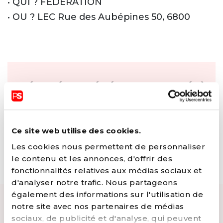
• QUI ? FEDERATION
• OU ? LEC Rue des Aubépines 50, 6800
DÉSOLÉ, CET ÉVÉNEMENT A DÉJÀ
EU LIEU 😅 CONSULTEZ NOS
PROCHAINS ÉVÉNEMENTS
ET
Ce site web utilise des cookies.
REJOIGNEZ-NOUS LA PROCHAINE
Les cookies nous permettent de personnaliser
le contenu et les annonces, d'offrir des
FOIS !
fonctionnalités relatives aux médias sociaux et
d'analyser notre trafic. Nous partageons
également des informations sur l'utilisation de
ÉVÉNEMENTS LIÉS
notre site avec nos partenaires de médias
sociaux, de publicité et d'analyse, qui peuvent