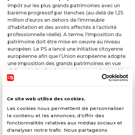
impôt sur les plus grands patrimoines avec un
barème progressif par tranches (au-delà de 1,25
million d’euros en dehors de l’immeuble
d’habitation et des avoirs affectés à l’activité
professionnelle réelle). A terme, l’imposition du
patrimoine doit être mise en oeuvre au niveau
européen. Le PS a lancé une initiative citoyenne
européenne afin que l’Union européenne adopte
une imposition des grands patrimoines en vue
d’alimenter les fonds européens pour la transition
sociale et climatique ;
Globaliser les revenus mobiliers (hors
intérêts sur les comptes réglementés) et, à
Ce site web utilise des cookies.
défaut, instaurer des taux progressifs
propres aux revenus mobiliers
. Un euro égal
Les cookies nous permettent de personnaliser
un euro : chaque euro issu des capitaux doit être
le contenu et les annonces, d'offrir des
taxé de la même manière que les revenus
fonctionnalités relatives aux médias sociaux et
professionnels. Cette mesure implique de mettre
d'analyser notre trafic. Nous partageons