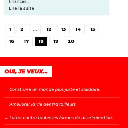
finances...
Lire la suite →
1
2
…
12
13
14
15
16
17
18
19
20
OUI, JE VEUX...
→ C
onstruire un monde plus juste et solidaire.
→ A
méliorer la vie des travailleurs.
→ L
utter contre toutes les formes de discrimination.