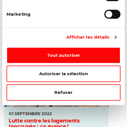
Report des crédits hypothécaires : il
faut aller plus loin !
Marketing
L’augmentation du coût de l’énergie se traduit
par des factures impayables pour les familles
belges....
Lire la suite →
Afficher les détails
Tout autoriser
Autoriser la sélection
Refuser
01 SEPTEMBRE 2022
Lutte contre les logements
inoccupés : ça avance !