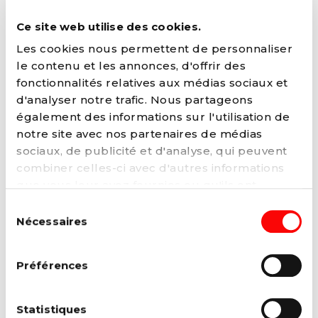
Un·e assistant·e social·e en plus
dans près de la moitié des Maisons
Ce site web utilise des cookies.
médicales
Les cookies nous permettent de personnaliser
Des soins de santé accessibles
le contenu et les annonces, d'offrir des
financièrement : un·e assistant·e social·e en
plus dans près de...
fonctionnalités relatives aux médias sociaux et
Lire la suite →
d'analyser notre trafic. Nous partageons
également des informations sur l'utilisation de
notre site avec nos partenaires de médias
sociaux, de publicité et d'analyse, qui peuvent
combiner celles-ci avec d'autres informations
que vous leur avez fournies ou qu'ils ont
collectées lors de votre utilisation de leurs
Sélection
services. Vous pouvez à tout moment modifier
Nécessaires
du
ou retirer votre consentement à notre
politique
consentement
de cookies
sur notre site internet.
Préférences
20 SEPTEMBRE 2022
Statistiques