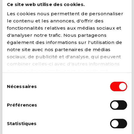
Créer un nouveau service public de
Ce site web utilise des cookies.
l’énergie
Les cookies nous permettent de personnaliser
Le PS propose de créer un nouveau service
le contenu et les annonces, d'offrir des
public de l’énergie qui produira et fournira...
fonctionnalités relatives aux médias sociaux et
Lire la suite →
d'analyser notre trafic. Nous partageons
également des informations sur l'utilisation de
notre site avec nos partenaires de médias
sociaux, de publicité et d'analyse, qui peuvent
combiner celles-ci avec d'autres informations
que vous leur avez fournies ou qu'ils ont
collectées lors de votre utilisation de leurs
Sélection
services. Vous pouvez à tout moment modifier
Nécessaires
du
ou retirer votre consentement à notre
politique
consentement
de cookies
sur notre site internet.
Préférences
22 NOVEMBRE 2023
Statistiques
Un site web pour tout connaître du
plan de relance de la Wallonie