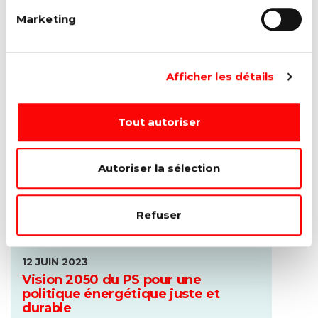
Le site web wallonierelance.be est désormais
Marketing
disponible afin d’informer les citoyen·ne·s sur
le plan de...
Lire la suite →
Afficher les détails
Tout autoriser
Autoriser la sélection
Refuser
12 JUIN 2023
Vision 2050 du PS pour une
politique énergétique juste et
durable