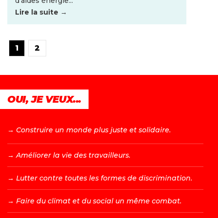
d’aides énergie...
Lire la suite →
1
2
OUI, JE VEUX...
→ C
onstruire un monde plus juste et solidaire.
→ A
méliorer la vie des travailleurs.
→ L
utter contre toutes les formes de discrimination.
→ F
aire du climat et du social un même combat.