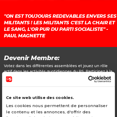
"ON EST TOUJOURS REDEVABLES ENVERS SES
MILITANTS ! LES MILITANTS C'EST LA CHAIR ET
LE SANG, L'OR PUR DU PARTI SOCIALISTE" -
PAUL MAGNETTE
Devenir Membre:
Votez dans les différentes assemblées et jouez un rôle
actif dans les activités quotidiennes du PS. Participez à la
définition des positions politiques.
Adhésion
Ce site web utilise des cookies.
24€ - Paiement annuel
Les cookies nous permettent de personnaliser
le contenu et les annonces, d'offrir des
CHOISIR →