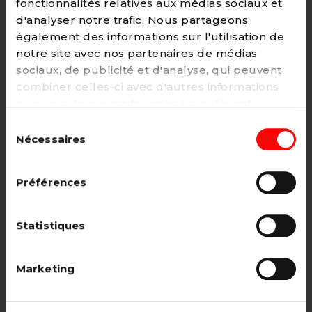
fonctionnalités relatives aux médias sociaux et
d'analyser notre trafic. Nous partageons
également des informations sur l'utilisation de
notre site avec nos partenaires de médias
Adhésion
sociaux, de publicité et d'analyse, qui peuvent
2€ - Paiement mensuel
combiner celles-ci avec d'autres informations
que vous leur avez fournies ou qu'ils ont
CHOISIR →
collectées lors de votre utilisation de leurs
Sélection
services. Vous pouvez à tout moment modifier
Nécessaires
du
ou retirer votre consentement à notre
politique
consentement
de cookies
sur notre site internet.
Adhésion étudiant, pensionné, en
Préférences
recherche d'emploi.
12€ - Paiement annuel
Statistiques
CHOISIR →
Marketing