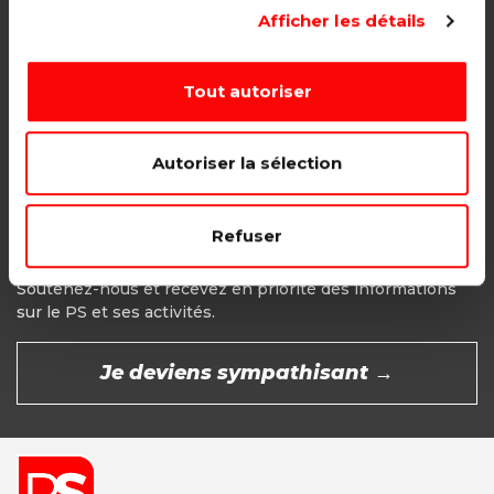
Adhésion étudiant, pensionné, en
Afficher les détails
recherche d'emploi.
1€ - Paiement mensuel
Tout autoriser
CHOISIR →
Autoriser la sélection
Refuser
Devenir Sympathisant
Soutenez-nous et recevez en priorité des informations
sur le PS et ses activités.
Je deviens sympathisant →