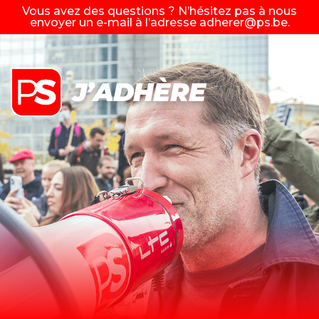
Vous avez des questions ? N’hésitez pas à nous
envoyer un e-mail à l’adresse
adherer@ps.be
.
J’ADHÈRE