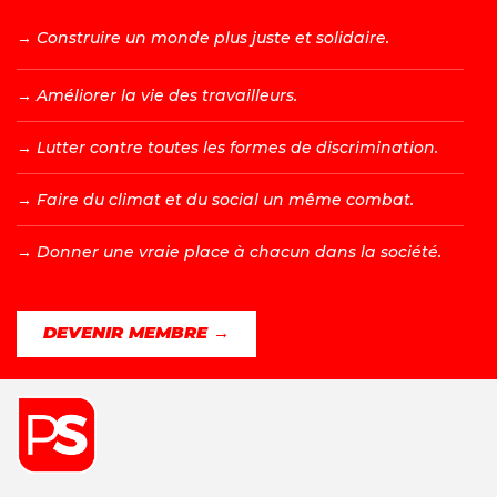
→ C
onstruire un monde plus juste et solidaire.
→ A
méliorer la vie des travailleurs.
→ L
utter contre toutes les formes de discrimination.
→ F
aire du climat et du social un même combat.
→ D
onner une vraie place à chacun dans la société.
DEVENIR MEMBRE →