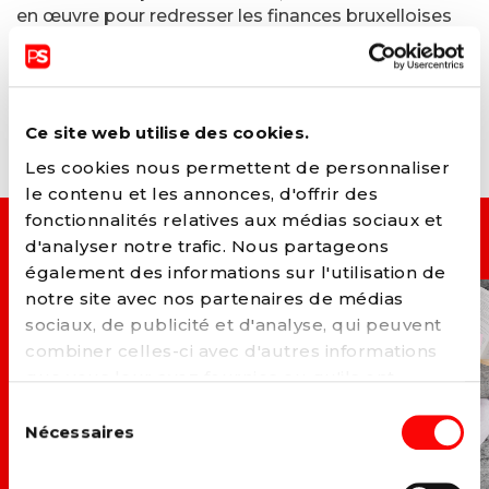
en œuvre pour redresser les finances bruxelloises
tout en défendant un modèle de société solidaire
et multiculturel.
Ce site web utilise des cookies.
Les cookies nous permettent de personnaliser
le contenu et les annonces, d'offrir des
fonctionnalités relatives aux médias sociaux et
ACTIONS LIÉES
d'analyser notre trafic. Nous partageons
également des informations sur l'utilisation de
notre site avec nos partenaires de médias
L'ÉNERGIE N'EST PAS
CONTRE
sociaux, de publicité et d'analyse, qui peuvent
UN LUXE
L'AUGMENTATION
combiner celles-ci avec d'autres informations
MINERVAL
que vous leur avez fournies ou qu'ils ont
collectées lors de votre utilisation de leurs
Sélection
services. Vous pouvez à tout moment modifier
Nécessaires
du
ou retirer votre consentement à notre
politique
consentement
de cookies
sur notre site internet.